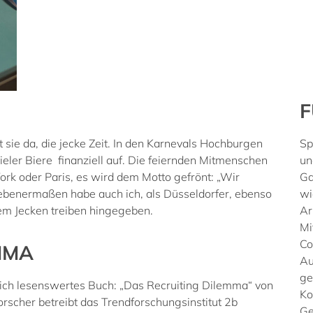
F
t sie da, die jecke Zeit. In den Karnevals Hochburgen
Sp
ieler Biere finanziell auf. Die feiernden Mitmenschen
un
ork oder Paris, es wird dem Motto gefrönt: „Wir
Ga
ebenermaßen habe auch ich, als Düsseldorfer, ebenso
wi
em Jecken treiben hingegeben.
Ar
Mi
Co
MMA
Au
ge
lich lesenswertes Buch: „Das Recruiting Dilemma“ von
Ko
rscher betreibt das Trendforschungsinstitut 2b
Ge