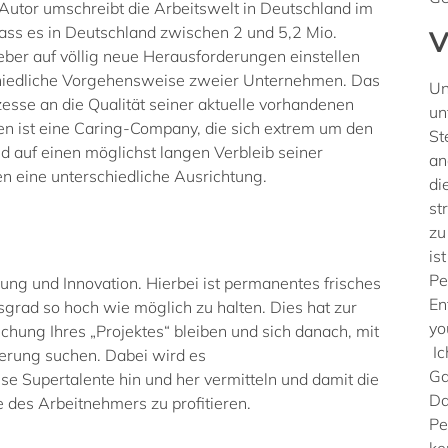
utor umschreibt die Arbeitswelt in Deutschland im
ass es in Deutschland zwischen 2 und 5,2 Mio.
V
ber auf völlig neue Herausforderungen einstellen
chiedliche Vorgehensweise zweier Unternehmen. Das
Un
ozesse an die Qualität seiner aktuelle vorhandenen
un
n ist eine Caring-Company, die sich extrem um den
St
 auf einen möglichst langen Verbleib seiner
an
 eine unterschiedliche Ausrichtung.
di
st
zu
is
Pe
ung und Innovation. Hierbei ist permanentes frisches
En
sgrad so hoch wie möglich zu halten. Dies hat zur
yo
ichung Ihres „Projektes“ bleiben und sich danach, mit
Ic
derung suchen. Dabei wird es
Ga
se Supertalente hin und her vermitteln und damit die
Da
 des Arbeitnehmers zu profitieren.
Pe