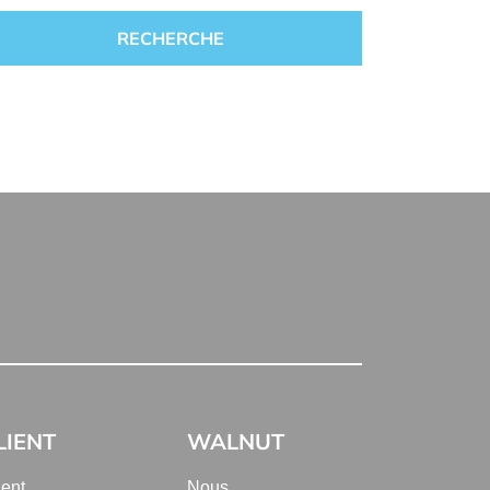
LIENT
WALNUT
ient
Nous