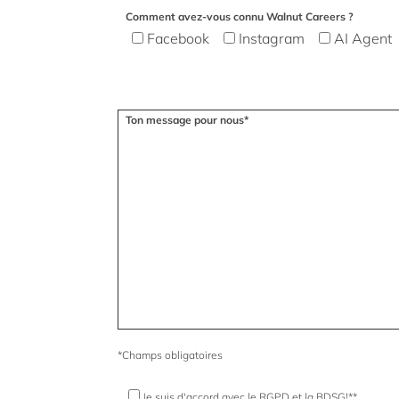
Comment avez-vous connu Walnut Careers ?
Facebook
Instagram
AI Agent
Veuillez laisser ce champ vide.
Ton message pour nous*
*Champs obligatoires
Je suis d'accord avec le RGPD et la BDSG!**