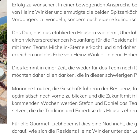
Erfolg zu wünschen. In einer bewegenden Ansprache be
von Heinz Winkler und ermutigte die beiden Spitzenköche
Vorgängers zu wandeln, sondern auch eigene kulinarisc
Das Duo, das aus etablierten Häusern wie dem „Überfahr
einen vielversprechenden Neuanfang für die Residenz H
mit ihren Teams Michelin-Sterne erkocht und sind daher 
erreichen und das Erbe von Heinz Winkler in neue Höhen
Dies kommt in einer Zeit, die weder für das Team noch fü
möchten daher allen danken, die in dieser schwierigen P
Marianne Lauber, die Geschäftsführerin der Residenz, fas
optimistisch nach vorne zu blicken und die Zukunft mit
kommenden Wochen werden Stefan und Daniel das Team 
setzen, die die Tradition und Expertise des Hauses ehren
Für alle Gourmet-Liebhaber ist dies eine Nachricht, die
darauf, wie sich die Residenz Heinz Winkler unter der Le